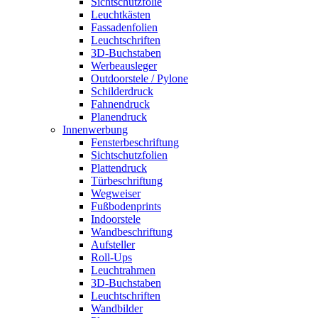
Sichtschutzfolie
Leuchtkästen
Fassadenfolien
Leuchtschriften
3D-Buchstaben
Werbeausleger
Outdoorstele / Pylone
Schilderdruck
Fahnendruck
Planendruck
Innenwerbung
Fensterbeschriftung
Sichtschutzfolien
Plattendruck
Türbeschriftung
Wegweiser
Fußbodenprints
Indoorstele
Wandbeschriftung
Aufsteller
Roll-Ups
Leuchtrahmen
3D-Buchstaben
Leuchtschriften
Wandbilder