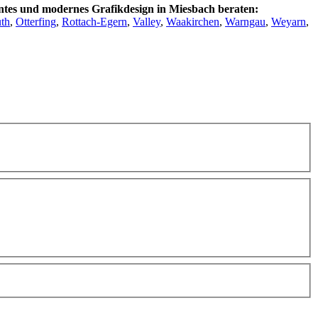
entes und modernes Grafikdesign in Miesbach beraten:
th
,
Otterfing
,
Rottach-Egern
,
Valley
,
Waakirchen
,
Warngau
,
Weyarn
,