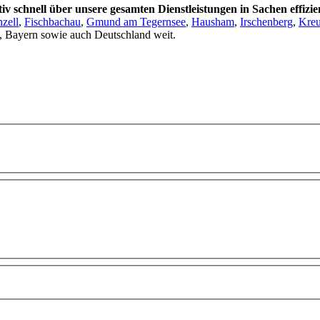
v schnell über unsere gesamten Dienstleistungen in Sachen effizi
zell
,
Fischbachau
,
Gmund am Tegernsee
,
Hausham
,
Irschenberg
,
Kreu
, Bayern sowie auch Deutschland weit.