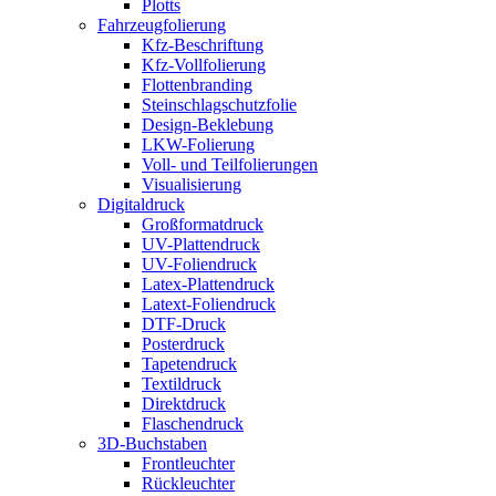
Plotts
Fahrzeugfolierung
Kfz-Beschriftung
Kfz-Vollfolierung
Flottenbranding
Steinschlagschutzfolie
Design-Beklebung
LKW-Folierung
Voll- und Teilfolierungen
Visualisierung
Digitaldruck
Großformatdruck
UV-Plattendruck
UV-Foliendruck
Latex-Plattendruck
Latext-Foliendruck
DTF-Druck
Posterdruck
Tapetendruck
Textildruck
Direktdruck
Flaschendruck
3D-Buchstaben
Frontleuchter
Rückleuchter