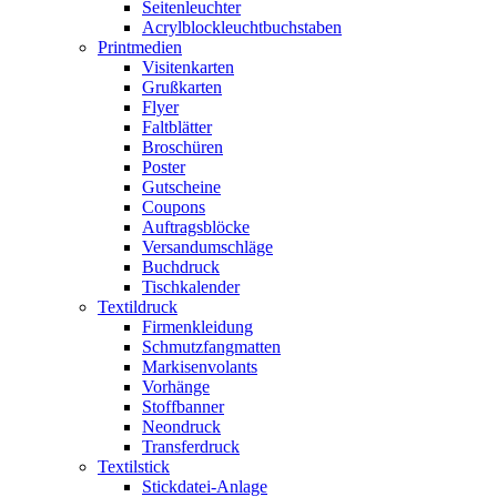
Seitenleuchter
Acrylblockleuchtbuchstaben
Printmedien
Visitenkarten
Grußkarten
Flyer
Faltblätter
Broschüren
Poster
Gutscheine
Coupons
Auftragsblöcke
Versandumschläge
Buchdruck
Tischkalender
Textildruck
Firmenkleidung
Schmutzfangmatten
Markisenvolants
Vorhänge
Stoffbanner
Neondruck
Transferdruck
Textilstick
Stickdatei-Anlage