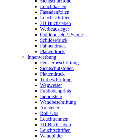
Sichtschutzfolie
Leuchtkästen
Fassadenfolien
Leuchtschriften
3D-Buchstaben
Werbeausleger
Outdoorstele / Pylone
Schilderdruck
Fahnendruck
Planendruck
Innenwerbung
Fensterbeschriftung
Sichtschutzfolien
Plattendruck
Türbeschriftung
Wegweiser
Fußbodenprints
Indoorstele
Wandbeschriftung
Aufsteller
Roll-Ups
Leuchtrahmen
3D-Buchstaben
Leuchtschriften
Wandbilder