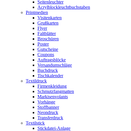
Seitenleuchter
Acrylblockleuchtbuchstaben
Printmedien
Visitenkarten
Grußkarten
Flyer
Faltblätter
Broschüren
Poster
Gutscheine
Coupons
Auftragsblöcke
Versandumschläge
Buchdruck
Tischkalender
Textildruck
Firmenkleidung
Schmutzfangmatten
Markisenvolants
Vorhänge
Stoffbanner
Neondruck
Transferdruck
Textilstick
Stickdatei-Anlage