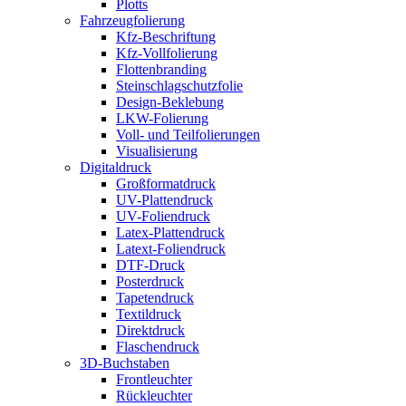
Plotts
Fahrzeugfolierung
Kfz-Beschriftung
Kfz-Vollfolierung
Flottenbranding
Steinschlagschutzfolie
Design-Beklebung
LKW-Folierung
Voll- und Teilfolierungen
Visualisierung
Digitaldruck
Großformatdruck
UV-Plattendruck
UV-Foliendruck
Latex-Plattendruck
Latext-Foliendruck
DTF-Druck
Posterdruck
Tapetendruck
Textildruck
Direktdruck
Flaschendruck
3D-Buchstaben
Frontleuchter
Rückleuchter